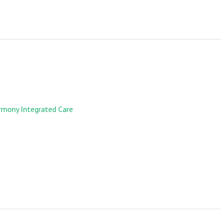
mony Integrated Care