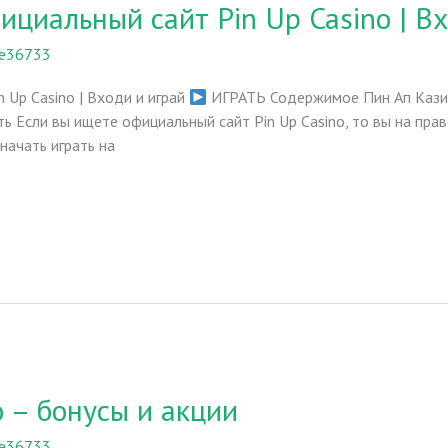
циальный сайт Pin Up Casino | Вх
de36733
 Up Casino | Входи и играй
ИГРАТЬ Содержимое Пин Ап Казин
ь Если вы ищете официальный сайт Pin Up Casino, то вы на пра
начать играть на
 – бонусы и акции
de36733