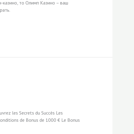
-казино, то Олимп Казино – ваш
рать.
vrez les Secrets du Succès Les
s Conditions de Bonus de 1000 € Le Bonus