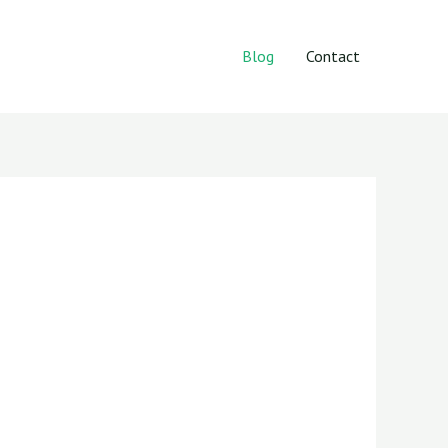
Blog
Contact