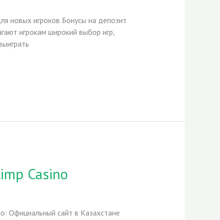
я новых игроков Бонусы на депозит
агают игрокам широкий выбор игр,
выиграть
imp Casino
: Официальный сайт в Казахстане