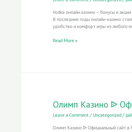
и
играй
Vodka онлайн казино – бонусы и акци
В последние годы онлайн-казино стал
удобство и комфорт игры из любого ме
Vodka
Read More »
онлайн
казино
–
бонусы
и
акции
Олимп Казино ᐉ Офи
Leave a Comment
/
Uncategorized
/
ja
Олимп Казино ᐉ Официальный сайт в 