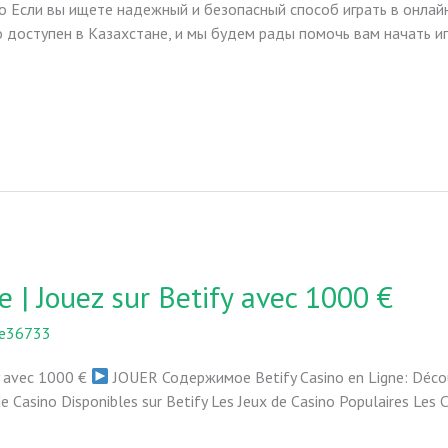
 Если вы ищете надежный и безопасный способ играть в онлайн
 доступен в Казахстане, и мы будем рады помочь вам начать иг
e | Jouez sur Betify avec 1000 €
de36733
fy avec 1000 €
JOUER Содержимое Betify Casino en Ligne: Décou
de Casino Disponibles sur Betify Les Jeux de Casino Populaires Le