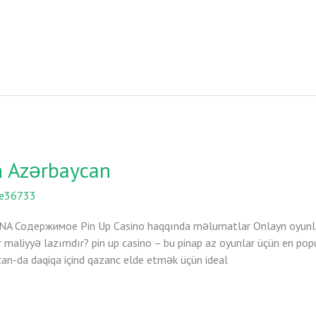
n Azərbaycan
de36733
A Содержимое Pin Up Casino haqqında məlumatlar Onlayn oyunlar
aliyyə lazımdır? pin up casino – bu pinap az oyunlar üçün en popu
n-da daqiqa içind qazanc elde etmək üçün ideal