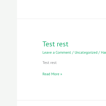
Casino
Onlayn
Azərbaycan
Test rest
Leave a Comment
/
Uncategorized
/
Har
Test rest
Test
Read More »
rest