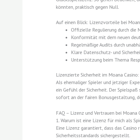
könnten, praktisch gegen Null.
Auf einen Blick: Lizenzvorteile bei Moa
Offizielle Regulierung durch di
Konformität mit dem neuen deut
Regelmäßige Audits durch unabh
Klare Datenschutz- und Sicherhe
Unterstützung beim Thema Resp
Lizenzierte Sicherheit im Moana Casino: 
Als ehemaliger Spieler und jetziger Exp
ein Gefühl der Sicherheit. Der Spielspa
sofort an der fairen Bonusgestaltung, d
FAQ – Lizenz und Vertrauen bei Moana 
1. Warum ist eine Lizenz für mich als Spi
Eine Lizenz garantiert, dass das Casino 
Sicherheitsstandards sichergestellt.