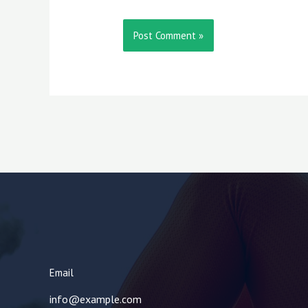
Email
info@example.com