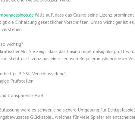
/moanacasinos.de
fällt auf, dass das Casino seine Lizenz prominent
igt die Einhaltung gesetzlicher Vorschriften. Umso wichtiger ist es,
u verstehen.
 so wichtig?
okratischer Akt. Sie zeigt, dass das Casino regelmäßig überprüft wir
sino steht die Lizenz aus einer seriösen Regulierungsbehörde im Vo
rheit (z. B. SSL-Verschlüsselung)
ngige Prüfstellen
 und transparente AGB
Zulassung wäre es schwer, eine sichere Umgebung für Echtgeldspiele 
ngsbewusstes Glücksspiel, welches für viele Spieler ein entscheiden