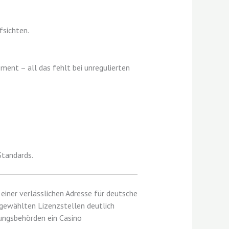
fsichten.
ent – all das fehlt bei unregulierten
Standards.
einer verlässlichen Adresse für deutsche
sgewählten Lizenzstellen deutlich
rungsbehörden ein Casino