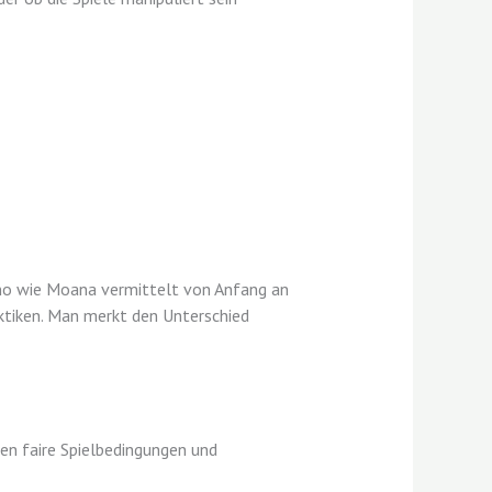
sino wie Moana vermittelt von Anfang an
aktiken. Man merkt den Unterschied
den faire Spielbedingungen und