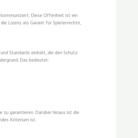
 kommuniziert. Diese Offenheit ist ein
 die Lizenz als Garant für Spielerrechte,
d und Standards einhält, die den Schutz
rdergrund. Das bedeutet:
zu garantieren. Darüber hinaus ist die
des Kriterium ist.