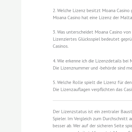
2. Welche Lizenz besitzt Moana Casino
Moana Casino hat eine Lizenz der Malta 
3. Was unterscheidet Moana Casino von n
Lizenziertes Glücksspiel bedeutet geprü
Casinos.
4. Wie erkenne ich die Lizenzdetails bei
Die Lizenznummer und -behörde sind mei
5. Welche Rolle spielt die Lizenz für d
Die Lizenzauflagen verpflichten das Ca
Der Lizenzstatus ist ein zentraler Baus
Spieler. Im Vergleich zum Durchschnitt
besser ab. Wer auf der sicheren Seite s