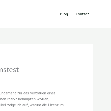
Blog
Contact
nstest
Fundament für das Vertrauen eines
chen Markt behaupten wollen,
tikel zeige ich auf, warum die Lizenz im